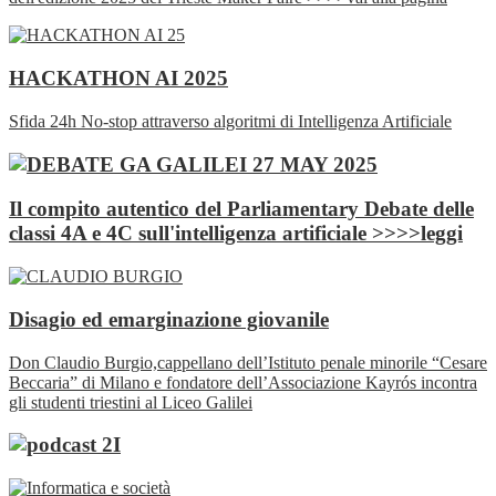
HACKATHON AI 2025
Sfida 24h No-stop attraverso algoritmi di Intelligenza Artificiale
Il compito autentico del Parliamentary Debate delle
classi 4A e 4C sull'intelligenza artificiale >>>>leggi
Disagio ed emarginazione giovanile
Don Claudio Burgio,cappellano dell’Istituto penale minorile “Cesare
Beccaria” di Milano e fondatore dell’Associazione Kayrós incontra
gli studenti triestini al Liceo Galilei