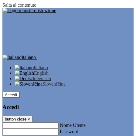
Salta al contenuto
Italiano
Italiano
English
Deutsch
Slovenščina
Accedi
Accedi
button close
×
Nome Utente
Password