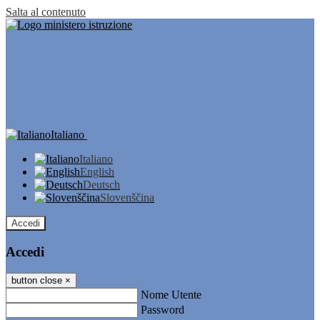
Salta al contenuto
Italiano
Italiano
English
Deutsch
Slovenščina
Accedi
Accedi
button close
×
Nome Utente
Password