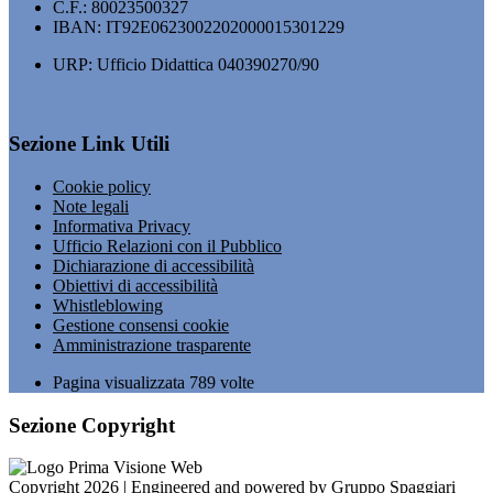
C.F.: 80023500327
IBAN: IT92E0623002202000015301229
URP: Ufficio Didattica 040390270/90
Sezione Link Utili
Cookie policy
Note legali
Informativa Privacy
Ufficio Relazioni con il Pubblico
Dichiarazione di accessibilità
Obiettivi di accessibilità
Whistleblowing
Gestione consensi cookie
Amministrazione trasparente
Pagina visualizzata
789
volte
Sezione Copyright
Copyright 2026 | Engineered and powered by Gruppo Spaggiari