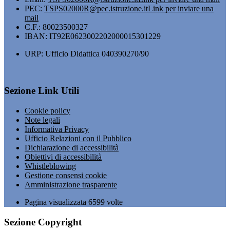
PEC:
TSPS02000R@pec.istruzione.it
Link per inviare una
mail
C.F.: 80023500327
IBAN: IT92E0623002202000015301229
URP: Ufficio Didattica 040390270/90
Sezione Link Utili
Cookie policy
Note legali
Informativa Privacy
Ufficio Relazioni con il Pubblico
Dichiarazione di accessibilità
Obiettivi di accessibilità
Whistleblowing
Gestione consensi cookie
Amministrazione trasparente
Pagina visualizzata
6599
volte
Sezione Copyright