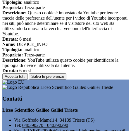
Tipologia:
analitico
Proprieta:
Terza-parte
Descrizione:
Questo cookie è impostato da Youtube per tenere
traccia delle preferenze dell'utente per i video di Youtube incorporati
nei siti; può anche determinare se il visitatore del sito web sta
utilizzando la nuova o la vecchia versione dell'interfaccia di
Youtube.
Durata:
6 mesi
Nome:
DEVICE_INFO
Tipologia:
analitico
Proprieta:
Terza-parte
Descrizione:
YouTube utilizza questo cookie per identificare la
tipologia di device utilizzata dall'utente.
Durata:
6 mesi
Accetta tutti
Salva le preferenze
Liceo Scientifico Galileo Galilei Trieste
Contatti
Liceo Scientifico Galileo Galilei Trieste
Via Goffredo Mameli 4, 34139 Trieste (TS)
Tel:
040390270 - 040390290
Email:
TSPS02000R@istruzione.it
Link per inviare una mail