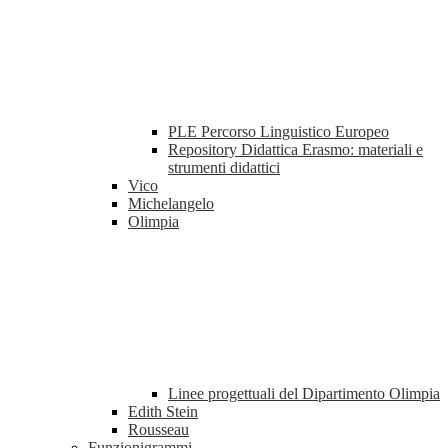
PLE Percorso Linguistico Europeo
Repository Didattica Erasmo: materiali e
strumenti didattici
Vico
Michelangelo
Olimpia
Linee progettuali del Dipartimento Olimpia
Edith Stein
Rousseau
Funzionigrammi