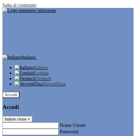
Salta al contenuto
Italiano
Italiano
English
Deutsch
Slovenščina
Accedi
Accedi
button close
×
Nome Utente
Password