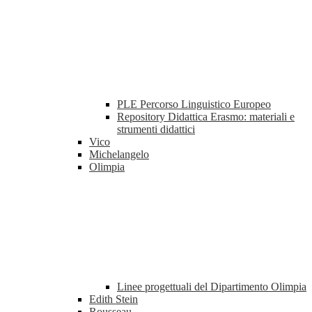
PLE Percorso Linguistico Europeo
Repository Didattica Erasmo: materiali e
strumenti didattici
Vico
Michelangelo
Olimpia
Linee progettuali del Dipartimento Olimpia
Edith Stein
Rousseau