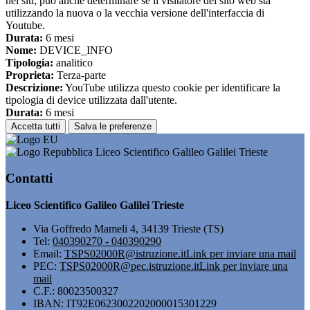
nei siti; può anche determinare se il visitatore del sito web sta
utilizzando la nuova o la vecchia versione dell'interfaccia di
Youtube.
Durata:
6 mesi
Nome:
DEVICE_INFO
Tipologia:
analitico
Proprieta:
Terza-parte
Descrizione:
YouTube utilizza questo cookie per identificare la
tipologia di device utilizzata dall'utente.
Durata:
6 mesi
Accetta tutti
Salva le preferenze
Liceo Scientifico Galileo Galilei Trieste
Contatti
Liceo Scientifico Galileo Galilei Trieste
Via Goffredo Mameli 4, 34139 Trieste (TS)
Tel:
040390270 - 040390290
Email:
TSPS02000R@istruzione.it
Link per inviare una mail
PEC:
TSPS02000R@pec.istruzione.it
Link per inviare una
mail
C.F.: 80023500327
IBAN: IT92E0623002202000015301229