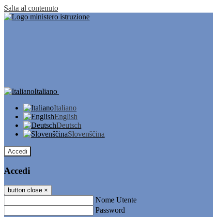
Salta al contenuto
Italiano
Italiano
English
Deutsch
Slovenščina
Accedi
Accedi
button close
×
Nome Utente
Password