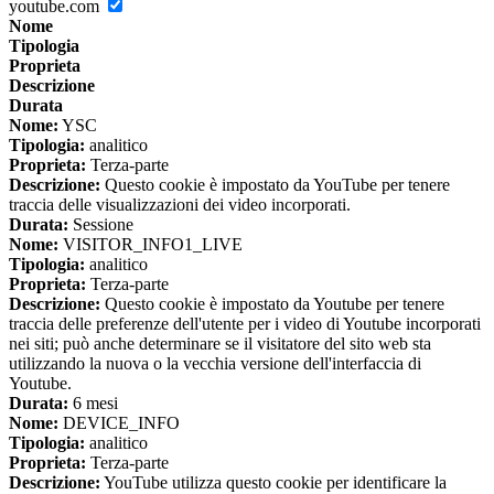
youtube.com
Nome
Tipologia
Proprieta
Descrizione
Durata
Nome:
YSC
Tipologia:
analitico
Proprieta:
Terza-parte
Descrizione:
Questo cookie è impostato da YouTube per tenere
traccia delle visualizzazioni dei video incorporati.
Durata:
Sessione
Nome:
VISITOR_INFO1_LIVE
Tipologia:
analitico
Proprieta:
Terza-parte
Descrizione:
Questo cookie è impostato da Youtube per tenere
traccia delle preferenze dell'utente per i video di Youtube incorporati
nei siti; può anche determinare se il visitatore del sito web sta
utilizzando la nuova o la vecchia versione dell'interfaccia di
Youtube.
Durata:
6 mesi
Nome:
DEVICE_INFO
Tipologia:
analitico
Proprieta:
Terza-parte
Descrizione:
YouTube utilizza questo cookie per identificare la