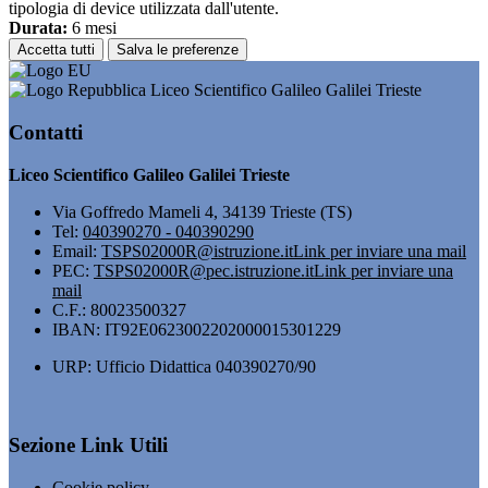
tipologia di device utilizzata dall'utente.
Durata:
6 mesi
Accetta tutti
Salva le preferenze
Liceo Scientifico Galileo Galilei Trieste
Contatti
Liceo Scientifico Galileo Galilei Trieste
Via Goffredo Mameli 4, 34139 Trieste (TS)
Tel:
040390270 - 040390290
Email:
TSPS02000R@istruzione.it
Link per inviare una mail
PEC:
TSPS02000R@pec.istruzione.it
Link per inviare una
mail
C.F.: 80023500327
IBAN: IT92E0623002202000015301229
URP: Ufficio Didattica 040390270/90
Sezione Link Utili
Cookie policy