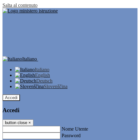
Salta al contenuto
Italiano
Italiano
English
Deutsch
Slovenščina
Accedi
Accedi
button close
×
Nome Utente
Password