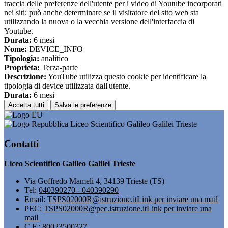
traccia delle preferenze dell'utente per i video di Youtube incorporati
nei siti; può anche determinare se il visitatore del sito web sta
utilizzando la nuova o la vecchia versione dell'interfaccia di
Youtube.
Durata:
6 mesi
Nome:
DEVICE_INFO
Tipologia:
analitico
Proprieta:
Terza-parte
Descrizione:
YouTube utilizza questo cookie per identificare la
tipologia di device utilizzata dall'utente.
Durata:
6 mesi
Accetta tutti
Salva le preferenze
Liceo Scientifico Galileo Galilei Trieste
Contatti
Liceo Scientifico Galileo Galilei Trieste
Via Goffredo Mameli 4, 34139 Trieste (TS)
Tel:
040390270 - 040390290
Email:
TSPS02000R@istruzione.it
Link per inviare una mail
PEC:
TSPS02000R@pec.istruzione.it
Link per inviare una
mail
C.F.: 80023500327