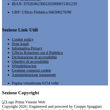
IBAN: IT92E0623002202000015301229
URP: Ufficio Didattica 040390270/90
Sezione Link Utili
Cookie policy
Note legali
Informativa Privacy
Ufficio Relazioni con il Pubblico
Dichiarazione di accessibilità
Obiettivi di accessibilità
Whistleblowing
Gestione consensi cookie
Amministrazione trasparente
Pagina visualizzata
6154
volte
Sezione Copyright
Copyright 2026 | Engineered and powered by Gruppo Spaggiari