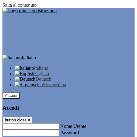
Salta al contenuto
Italiano
Italiano
English
Deutsch
Slovenščina
Accedi
Accedi
button close
×
Nome Utente
Password