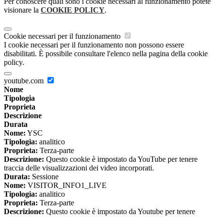
Per conoscere quali sono i cookie necessari al funzionamento potete
visionare la
COOKIE POLICY
.
Cookie necessari per il funzionamento
I cookie necessari per il funzionamento non possono essere
disabilitati. È possibile consultare l'elenco nella pagina della cookie
policy.
youtube.com
Nome
Tipologia
Proprieta
Descrizione
Durata
Nome:
YSC
Tipologia:
analitico
Proprieta:
Terza-parte
Descrizione:
Questo cookie è impostato da YouTube per tenere
traccia delle visualizzazioni dei video incorporati.
Durata:
Sessione
Nome:
VISITOR_INFO1_LIVE
Tipologia:
analitico
Proprieta:
Terza-parte
Descrizione:
Questo cookie è impostato da Youtube per tenere