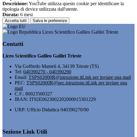
Descrizione:
YouTube utilizza questo cookie per identificare la
tipologia di device utilizzata dall'utente.
Durata:
6 mesi
Accetta tutti
Salva le preferenze
Liceo Scientifico Galileo Galilei Trieste
Contatti
Liceo Scientifico Galileo Galilei Trieste
Via Goffredo Mameli 4, 34139 Trieste (TS)
Tel:
040390270 - 040390290
Email:
TSPS02000R@istruzione.it
Link per inviare una mail
PEC:
TSPS02000R@pec.istruzione.it
Link per inviare una
mail
C.F.: 80023500327
IBAN: IT92E0623002202000015301229
URP: Ufficio Didattica 040390270/90
Sezione Link Utili