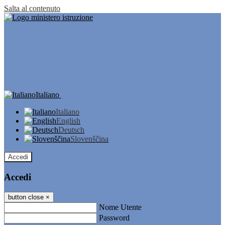
Salta al contenuto
Italiano
Italiano
English
Deutsch
Slovenščina
Accedi
Accedi
button close
×
Nome Utente
Password