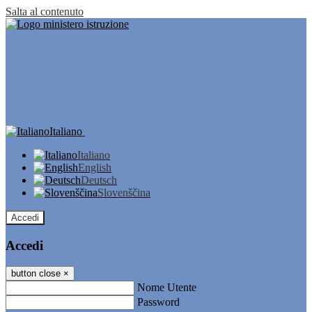
Salta al contenuto
Italiano
Italiano
English
Deutsch
Slovenščina
Accedi
Accedi
button close
×
Nome Utente
Password