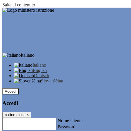
Salta al contenuto
Italiano
Italiano
English
Deutsch
Slovenščina
Accedi
Accedi
button close
×
Nome Utente
Password