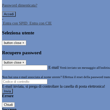
Password dimenticata?
-
Entra con SPID
Entra con CIE
Seleziona utente
button close
×
Recupero password
button close
×
E-mail
Verrà inviato un messaggio all'indirizz
Non hai una e-mail associata al nome utente? Effettua il reset della password tram
E-mail inviata, si prega di controllare la casella di posta elettronica!
Errore
Chiudi
Successo