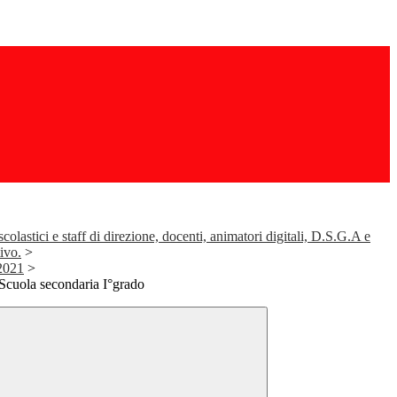
colastici e staff di direzione, docenti, animatori digitali, D.S.G.A e
ivo.
>
021
>
Scuola secondaria I°grado