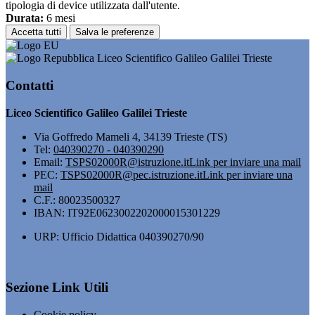
tipologia di device utilizzata dall'utente.
Durata:
6 mesi
Accetta tutti
Salva le preferenze
Liceo Scientifico Galileo Galilei Trieste
Contatti
Liceo Scientifico Galileo Galilei Trieste
Via Goffredo Mameli 4, 34139 Trieste (TS)
Tel:
040390270 - 040390290
Email:
TSPS02000R@istruzione.it
Link per inviare una mail
PEC:
TSPS02000R@pec.istruzione.it
Link per inviare una
mail
C.F.: 80023500327
IBAN: IT92E0623002202000015301229
URP: Ufficio Didattica 040390270/90
Sezione Link Utili
Cookie policy