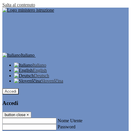
Salta al contenuto
Italiano
Italiano
English
Deutsch
Slovenščina
Accedi
Accedi
button close
×
Nome Utente
Password