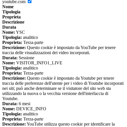
youtube.com
Nome
Tipologia
Proprieta
Descrizione
Durata
Nome:
YSC
Tipologia:
analitico
Proprieta:
Terza-parte
Descrizione:
Questo cookie è impostato da YouTube per tenere
traccia delle visualizzazioni dei video incorporati.
Durata:
Sessione
Nome:
VISITOR_INFO1_LIVE
Tipologia:
analitico
Proprieta:
Terza-parte
Descrizione:
Questo cookie è impostato da Youtube per tenere
traccia delle preferenze dell'utente per i video di Youtube incorporati
nei siti; può anche determinare se il visitatore del sito web sta
utilizzando la nuova o la vecchia versione dell'interfaccia di
Youtube.
Durata:
6 mesi
Nome:
DEVICE_INFO
Tipologia:
analitico
Proprieta:
Terza-parte
Descrizione:
YouTube utilizza questo cookie per identificare la