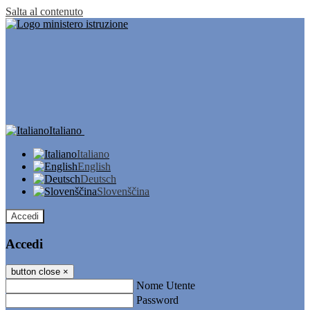
Salta al contenuto
Italiano
Italiano
English
Deutsch
Slovenščina
Accedi
Accedi
button close
×
Nome Utente
Password