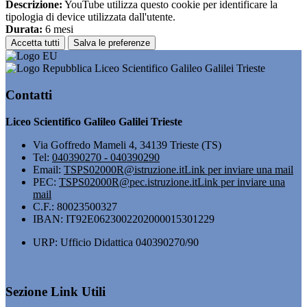
Descrizione:
YouTube utilizza questo cookie per identificare la
tipologia di device utilizzata dall'utente.
Durata:
6 mesi
Accetta tutti
Salva le preferenze
Liceo Scientifico Galileo Galilei Trieste
Contatti
Liceo Scientifico Galileo Galilei Trieste
Via Goffredo Mameli 4, 34139 Trieste (TS)
Tel:
040390270 - 040390290
Email:
TSPS02000R@istruzione.it
Link per inviare una mail
PEC:
TSPS02000R@pec.istruzione.it
Link per inviare una
mail
C.F.: 80023500327
IBAN: IT92E0623002202000015301229
URP: Ufficio Didattica 040390270/90
Sezione Link Utili