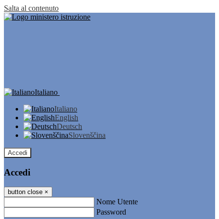
Salta al contenuto
Italiano
Italiano
English
Deutsch
Slovenščina
Accedi
Accedi
button close
×
Nome Utente
Password