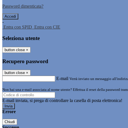
Password dimenticata?
-
Entra con SPID
Entra con CIE
Seleziona utente
button close
×
Recupero password
button close
×
E-mail
Verrà inviato un messaggio all'indirizz
Non hai una e-mail associata al nome utente? Effettua il reset della password tram
E-mail inviata, si prega di controllare la casella di posta elettronica!
Errore
Chiudi
Successo