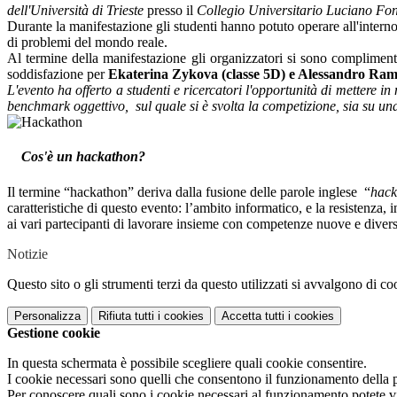
dell'Università di Trieste
presso il
Collegio Universitario Luciano Fo
Durante la manifestazione gli studenti hanno potuto operare all'interno d
di problemi del mondo reale.
Al termine della manifestazione gli organizzatori si sono complimentati
soddisfazione per
Ekaterina Zykova (classe 5D) e Alessandro Ramani
L'evento ha offerto a studenti e ricercatori l'opportunità di mettere in
benchmark oggettivo, sul quale si è svolta la competizione, sia su una
Cos'è un hackathon?
Il termine “hackathon” deriva dalla fusione delle parole inglese
“
hack
caratteristiche di questo evento: l’ambito informatico, e la resistenza
ai vari partecipanti di lavorare insieme con competenze nuove
e diver
Notizie
Questo sito o gli strumenti terzi da questo utilizzati si avvalgono di coo
Personalizza
Rifiuta tutti
i cookies
Accetta tutti
i cookies
Gestione cookie
In questa schermata è possibile scegliere quali cookie consentire.
I cookie necessari sono quelli che consentono il funzionamento della pi
Per conoscere quali sono i cookie necessari al funzionamento potete v