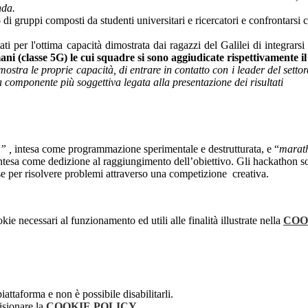
nda.
i gruppi composti da studenti universitari e ricercatori e confrontarsi co
 per l'ottima capacità dimostrata dai ragazzi del Galilei di integrarsi a
 (classe 5G) le cui squadre si sono aggiudicate rispettivamente il
 mostra le proprie capacità, di entrare in contatto con i leader del sett
 componente più soggettiva legata alla presentazione dei risultati
” ,
intesa come programmazione sperimentale e destrutturata, e “
marat
, intesa come dedizione al raggiungimento dell’obiettivo.
Gli hackathon so
se per risolvere problemi attraverso una competizione
creativa.
kie necessari al funzionamento ed utili alle finalità illustrate nella
COO
attaforma e non è possibile disabilitarli.
isionare la
COOKIE POLICY
.