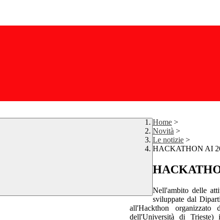
Home
>
Novità
>
Le notizie
>
HACKATHON AI 2
HACKATHON
Nell'ambito delle att
sviluppate dal Dipar
all'Hackthon organizzato
dell'Università di Trieste