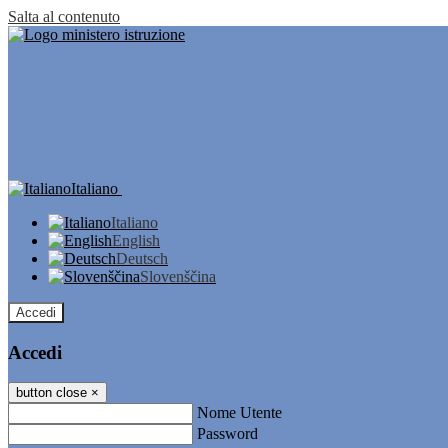
Salta al contenuto
Italiano
Italiano
English
Deutsch
Slovenščina
Accedi
Accedi
button close
×
Nome Utente
Password