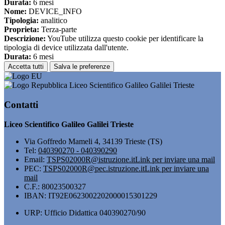
Durata:
6 mesi
Nome:
DEVICE_INFO
Tipologia:
analitico
Proprieta:
Terza-parte
Descrizione:
YouTube utilizza questo cookie per identificare la
tipologia di device utilizzata dall'utente.
Durata:
6 mesi
Accetta tutti
Salva le preferenze
Liceo Scientifico Galileo Galilei Trieste
Contatti
Liceo Scientifico Galileo Galilei Trieste
Via Goffredo Mameli 4, 34139 Trieste (TS)
Tel:
040390270 - 040390290
Email:
TSPS02000R@istruzione.it
Link per inviare una mail
PEC:
TSPS02000R@pec.istruzione.it
Link per inviare una
mail
C.F.: 80023500327
IBAN: IT92E0623002202000015301229
URP: Ufficio Didattica 040390270/90