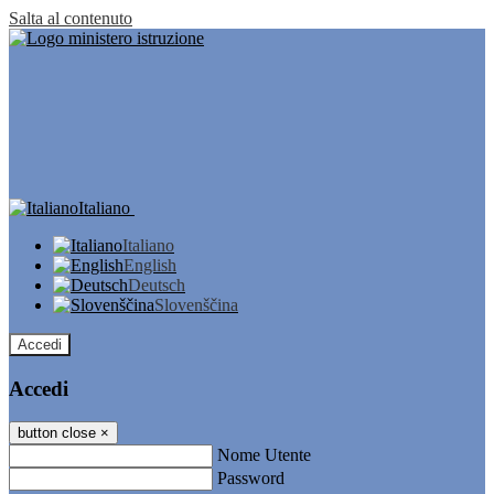
Salta al contenuto
Italiano
Italiano
English
Deutsch
Slovenščina
Accedi
Accedi
button close
×
Nome Utente
Password