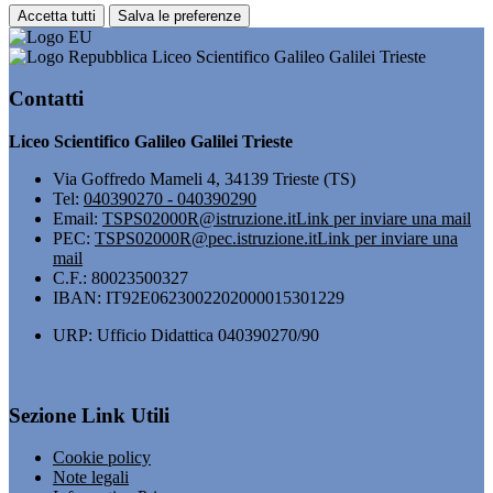
Accetta tutti
Salva le preferenze
Liceo Scientifico Galileo Galilei Trieste
Contatti
Liceo Scientifico Galileo Galilei Trieste
Via Goffredo Mameli 4, 34139 Trieste (TS)
Tel:
040390270 - 040390290
Email:
TSPS02000R@istruzione.it
Link per inviare una mail
PEC:
TSPS02000R@pec.istruzione.it
Link per inviare una
mail
C.F.: 80023500327
IBAN: IT92E0623002202000015301229
URP: Ufficio Didattica 040390270/90
Sezione Link Utili
Cookie policy
Note legali