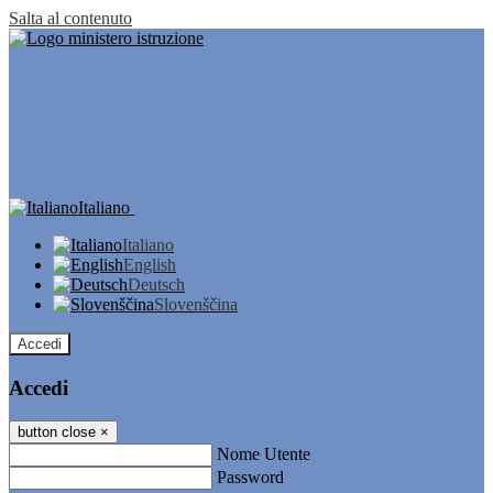
Salta al contenuto
Italiano
Italiano
English
Deutsch
Slovenščina
Accedi
Accedi
button close
×
Nome Utente
Password