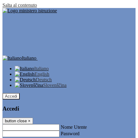
Salta al contenuto
Italiano
Italiano
English
Deutsch
Slovenščina
Accedi
Accedi
button close
×
Nome Utente
Password