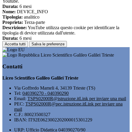
Youtube.
Durata:
6 mesi
Nome:
DEVICE_INFO
Tipologia:
analitico
Proprieta:
Terza-parte
Descrizione:
YouTube utilizza questo cookie per identificare la
tipologia di device utilizzata dall'utente.
Durata:
6 mesi
Accetta tutti
Salva le preferenze
Liceo Scientifico Galileo Galilei Trieste
Contatti
Liceo Scientifico Galileo Galilei Trieste
Via Goffredo Mameli 4, 34139 Trieste (TS)
Tel:
040390270 - 040390290
Email:
TSPS02000R@istruzione.it
Link per inviare una mail
PEC:
TSPS02000R@pec.istruzione.it
Link per inviare una
mail
C.F.: 80023500327
IBAN: IT92E0623002202000015301229
URP: Ufficio Didattica 040390270/90