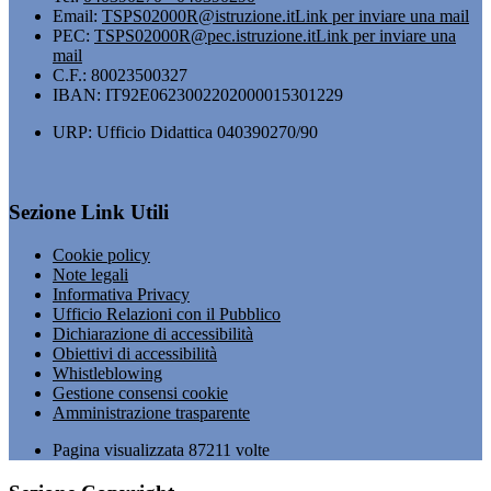
Email:
TSPS02000R@istruzione.it
Link per inviare una mail
PEC:
TSPS02000R@pec.istruzione.it
Link per inviare una
mail
C.F.: 80023500327
IBAN: IT92E0623002202000015301229
URP: Ufficio Didattica 040390270/90
Sezione Link Utili
Cookie policy
Note legali
Informativa Privacy
Ufficio Relazioni con il Pubblico
Dichiarazione di accessibilità
Obiettivi di accessibilità
Whistleblowing
Gestione consensi cookie
Amministrazione trasparente
Pagina visualizzata
87211
volte