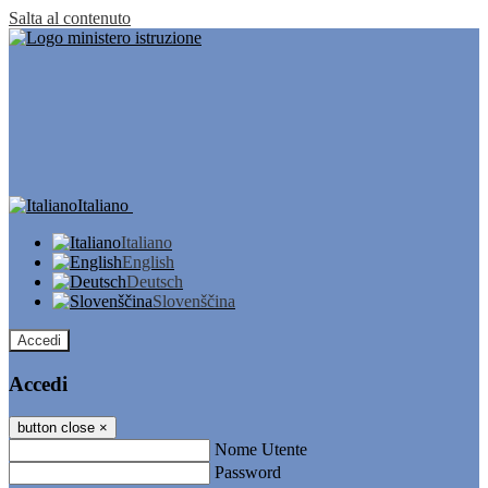
Salta al contenuto
Italiano
Italiano
English
Deutsch
Slovenščina
Accedi
Accedi
button close
×
Nome Utente
Password