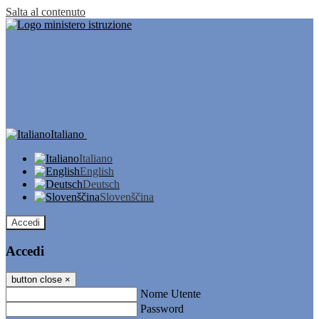
Salta al contenuto
Italiano
Italiano
English
Deutsch
Slovenščina
Accedi
Accedi
button close
×
Nome Utente
Password