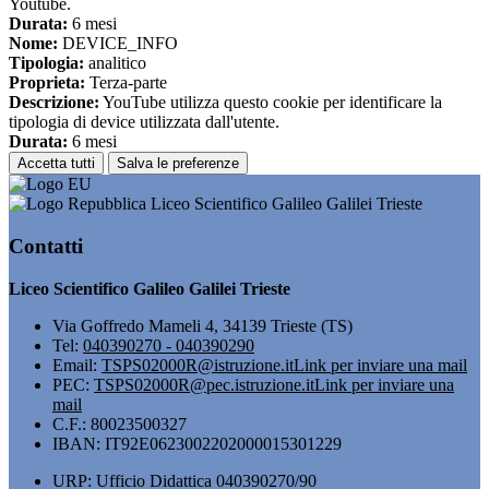
Youtube.
Durata:
6 mesi
Nome:
DEVICE_INFO
Tipologia:
analitico
Proprieta:
Terza-parte
Descrizione:
YouTube utilizza questo cookie per identificare la
tipologia di device utilizzata dall'utente.
Durata:
6 mesi
Accetta tutti
Salva le preferenze
Liceo Scientifico Galileo Galilei Trieste
Contatti
Liceo Scientifico Galileo Galilei Trieste
Via Goffredo Mameli 4, 34139 Trieste (TS)
Tel:
040390270 - 040390290
Email:
TSPS02000R@istruzione.it
Link per inviare una mail
PEC:
TSPS02000R@pec.istruzione.it
Link per inviare una
mail
C.F.: 80023500327
IBAN: IT92E0623002202000015301229
URP: Ufficio Didattica 040390270/90