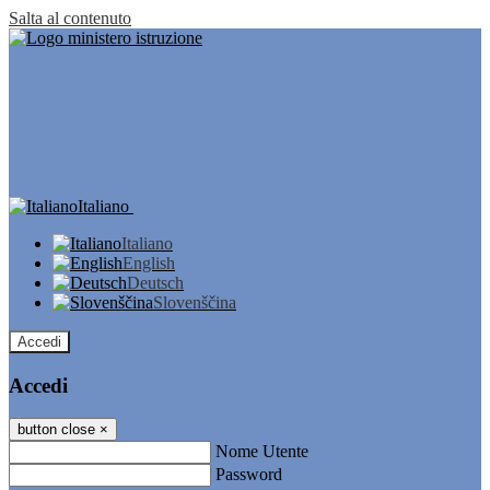
Salta al contenuto
Italiano
Italiano
English
Deutsch
Slovenščina
Accedi
Accedi
button close
×
Nome Utente
Password