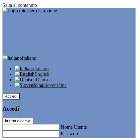
Salta al contenuto
Italiano
Italiano
English
Deutsch
Slovenščina
Accedi
Accedi
button close
×
Nome Utente
Password