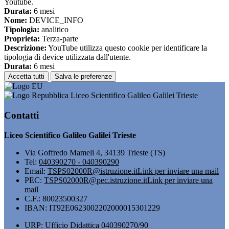
Youtube.
Durata:
6 mesi
Nome:
DEVICE_INFO
Tipologia:
analitico
Proprieta:
Terza-parte
Descrizione:
YouTube utilizza questo cookie per identificare la
tipologia di device utilizzata dall'utente.
Durata:
6 mesi
Accetta tutti
Salva le preferenze
Liceo Scientifico Galileo Galilei Trieste
Contatti
Liceo Scientifico Galileo Galilei Trieste
Via Goffredo Mameli 4, 34139 Trieste (TS)
Tel:
040390270 - 040390290
Email:
TSPS02000R@istruzione.it
Link per inviare una mail
PEC:
TSPS02000R@pec.istruzione.it
Link per inviare una
mail
C.F.: 80023500327
IBAN: IT92E0623002202000015301229
URP: Ufficio Didattica 040390270/90