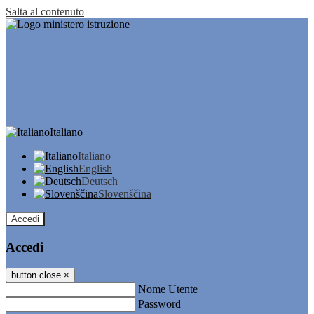
Salta al contenuto
Italiano
Italiano
English
Deutsch
Slovenščina
Accedi
Accedi
button close
×
Nome Utente
Password