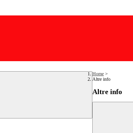
Home
>
Altre info
Altre info