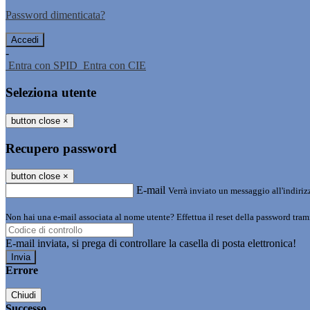
Password dimenticata?
-
Entra con SPID
Entra con CIE
Seleziona utente
button close
×
Recupero password
button close
×
E-mail
Verrà inviato un messaggio all'indirizz
Non hai una e-mail associata al nome utente? Effettua il reset della password tram
E-mail inviata, si prega di controllare la casella di posta elettronica!
Errore
Chiudi
Successo