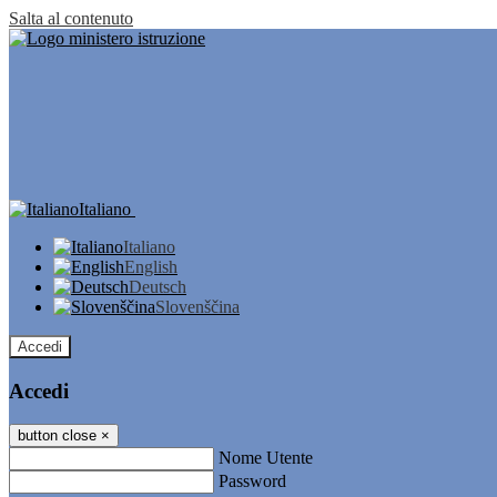
Salta al contenuto
Italiano
Italiano
English
Deutsch
Slovenščina
Accedi
Accedi
button close
×
Nome Utente
Password