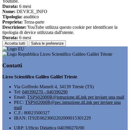
Youtube.
Durata:
6 mesi
Nome:
DEVICE_INFO
Tipologia:
analitico
Proprieta:
Terza-parte
Descrizione:
YouTube utilizza questo cookie per identificare la
tipologia di device utilizzata dall'utente.
Durata:
6 mesi
Accetta tutti
Salva le preferenze
Liceo Scientifico Galileo Galilei Trieste
Contatti
Liceo Scientifico Galileo Galilei Trieste
Via Goffredo Mameli 4, 34139 Trieste (TS)
Tel:
040390270 - 040390290
Email:
TSPS02000R@istruzione.it
Link per inviare una mail
PEC:
TSPS02000R@pec.istruzione.it
Link per inviare una
mail
C.F.: 80023500327
IBAN: IT92E0623002202000015301229
URP: Ufficio Didattica 040390270/90