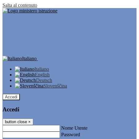
Salta al contenuto
Italiano
Italiano
English
Deutsch
Slovenščina
Accedi
Accedi
button close
×
Nome Utente
Password