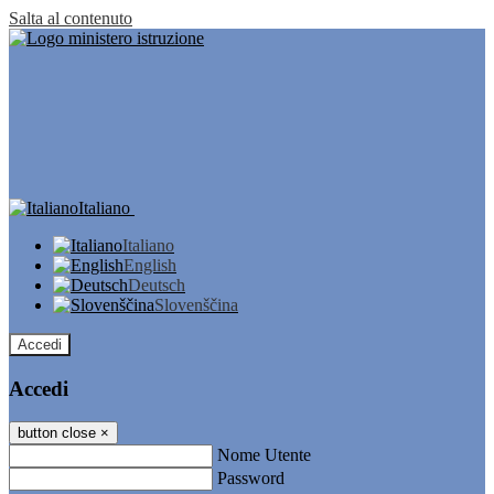
Salta al contenuto
Italiano
Italiano
English
Deutsch
Slovenščina
Accedi
Accedi
button close
×
Nome Utente
Password