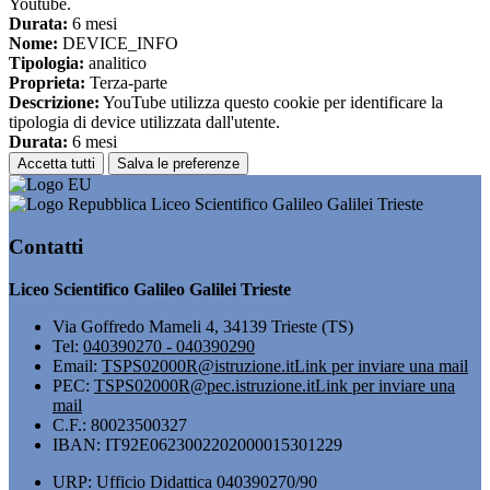
Youtube.
Durata:
6 mesi
Nome:
DEVICE_INFO
Tipologia:
analitico
Proprieta:
Terza-parte
Descrizione:
YouTube utilizza questo cookie per identificare la
tipologia di device utilizzata dall'utente.
Durata:
6 mesi
Accetta tutti
Salva le preferenze
Liceo Scientifico Galileo Galilei Trieste
Contatti
Liceo Scientifico Galileo Galilei Trieste
Via Goffredo Mameli 4, 34139 Trieste (TS)
Tel:
040390270 - 040390290
Email:
TSPS02000R@istruzione.it
Link per inviare una mail
PEC:
TSPS02000R@pec.istruzione.it
Link per inviare una
mail
C.F.: 80023500327
IBAN: IT92E0623002202000015301229
URP: Ufficio Didattica 040390270/90