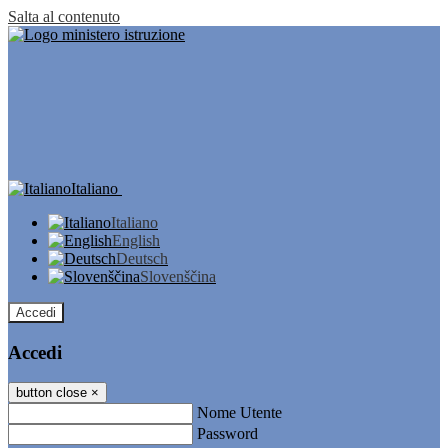
Salta al contenuto
Italiano
Italiano
English
Deutsch
Slovenščina
Accedi
Accedi
button close
×
Nome Utente
Password