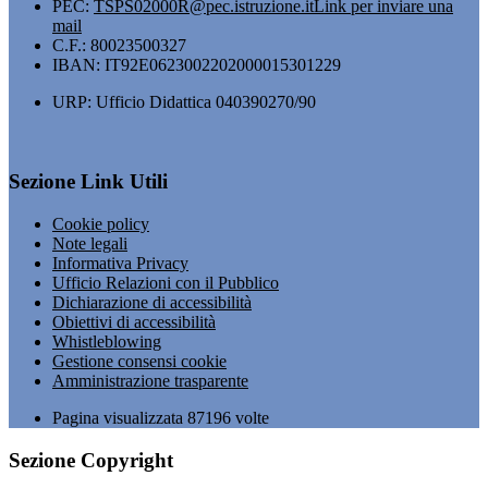
PEC:
TSPS02000R@pec.istruzione.it
Link per inviare una
mail
C.F.: 80023500327
IBAN: IT92E0623002202000015301229
URP: Ufficio Didattica 040390270/90
Sezione Link Utili
Cookie policy
Note legali
Informativa Privacy
Ufficio Relazioni con il Pubblico
Dichiarazione di accessibilità
Obiettivi di accessibilità
Whistleblowing
Gestione consensi cookie
Amministrazione trasparente
Pagina visualizzata
87196
volte
Sezione Copyright