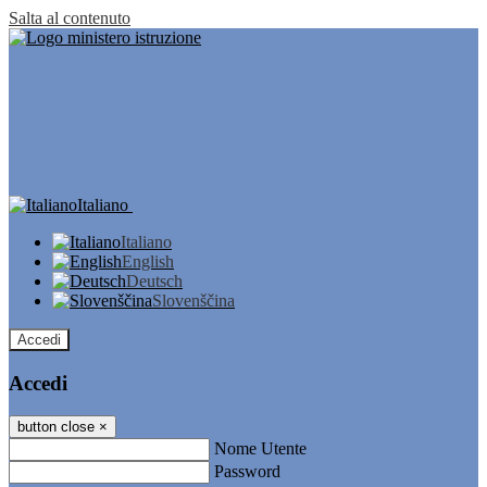
Salta al contenuto
Italiano
Italiano
English
Deutsch
Slovenščina
Accedi
Accedi
button close
×
Nome Utente
Password