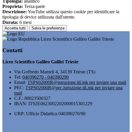
Tipologia:
analitico
Proprieta:
Terza-parte
Descrizione:
YouTube utilizza questo cookie per identificare la
tipologia di device utilizzata dall'utente.
Durata:
6 mesi
Accetta tutti
Salva le preferenze
Liceo Scientifico Galileo Galilei Trieste
Contatti
Liceo Scientifico Galileo Galilei Trieste
Via Goffredo Mameli 4, 34139 Trieste (TS)
Tel:
040390270 - 040390290
Email:
TSPS02000R@istruzione.it
Link per inviare una mail
PEC:
TSPS02000R@pec.istruzione.it
Link per inviare una
mail
C.F.: 80023500327
IBAN: IT92E0623002202000015301229
URP: Ufficio Didattica 040390270/90