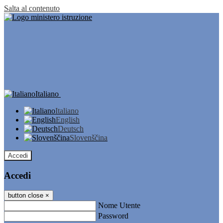
Salta al contenuto
Italiano
Italiano
English
Deutsch
Slovenščina
Accedi
Accedi
button close
×
Nome Utente
Password