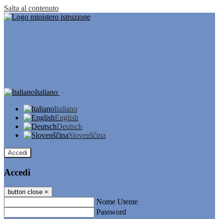
Salta al contenuto
Italiano
Italiano
English
Deutsch
Slovenščina
Accedi
Accedi
button close
×
Nome Utente
Password