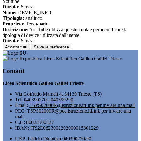
Youtube.
Durata:
6 mesi
Nome:
DEVICE_INFO
Tipologia:
analitico
Proprieta:
Terza-parte
Descrizione:
YouTube utilizza questo cookie per identificare la
tipologia di device utilizzata dall'utente.
Durata:
6 mesi
Accetta tutti
Salva le preferenze
Liceo Scientifico Galileo Galilei Trieste
Contatti
Liceo Scientifico Galileo Galilei Trieste
Via Goffredo Mameli 4, 34139 Trieste (TS)
Tel:
040390270 - 040390290
Email:
TSPS02000R@istruzione.it
Link per inviare una mail
PEC:
TSPS02000R@pec.istruzione.it
Link per inviare una
mail
C.F.: 80023500327
IBAN: IT92E0623002202000015301229
URP: Ufficio Didattica 040390270/90