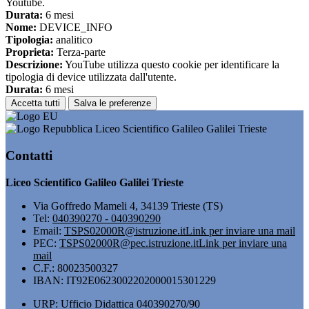
Youtube.
Durata:
6 mesi
Nome:
DEVICE_INFO
Tipologia:
analitico
Proprieta:
Terza-parte
Descrizione:
YouTube utilizza questo cookie per identificare la
tipologia di device utilizzata dall'utente.
Durata:
6 mesi
Accetta tutti
Salva le preferenze
Liceo Scientifico Galileo Galilei Trieste
Contatti
Liceo Scientifico Galileo Galilei Trieste
Via Goffredo Mameli 4, 34139 Trieste (TS)
Tel:
040390270 - 040390290
Email:
TSPS02000R@istruzione.it
Link per inviare una mail
PEC:
TSPS02000R@pec.istruzione.it
Link per inviare una
mail
C.F.: 80023500327
IBAN: IT92E0623002202000015301229
URP: Ufficio Didattica 040390270/90