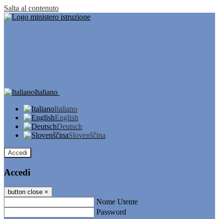
Salta al contenuto
Italiano
Italiano
English
Deutsch
Slovenščina
Accedi
Accedi
button close
×
Nome Utente
Password