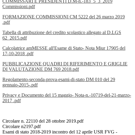
COMMISSARI E PRESIDENTI D.M-n.-183_5_3_2019
Commissioni.pdf
FORMAZIONE COMMISSIONI CM 5222 del 26 marzo 2019
.pdf
Tabella di attribuzione del credito scolastico allegato al D.LGS
62_2015.pdf
Calcolatrice amMESSE
all'Esame di Stato- Nota Miur 17905 del
17-10-2018 .pdf
PUBBLICAZIONE QUADRI DI RIFERIMENTO E GRIGLIE
DI VALUTAZIONE DM 769 2018.pdf
Regolamento-seconda-prova-esami-di-stato DM 010 del 29
gennaio-2015-.pdf
Privacy e Documento del 15 maggio- Nota-n.-10719-del-21-marzo-
2017 .pdf
Circolare n. 22110 del 28 ottobre 2019.pdf
Circolare n2197.pdf
Esami di stato 2018-2019 incontro del 12 aprile USR FVG -