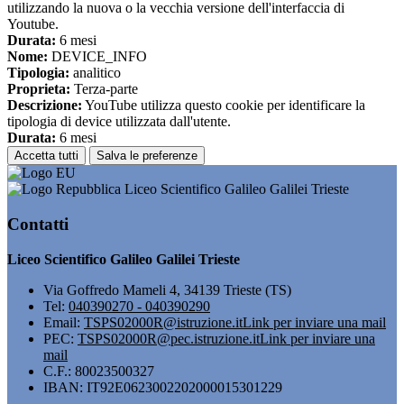
utilizzando la nuova o la vecchia versione dell'interfaccia di
Youtube.
Durata:
6 mesi
Nome:
DEVICE_INFO
Tipologia:
analitico
Proprieta:
Terza-parte
Descrizione:
YouTube utilizza questo cookie per identificare la
tipologia di device utilizzata dall'utente.
Durata:
6 mesi
Accetta tutti
Salva le preferenze
Liceo Scientifico Galileo Galilei Trieste
Contatti
Liceo Scientifico Galileo Galilei Trieste
Via Goffredo Mameli 4, 34139 Trieste (TS)
Tel:
040390270 - 040390290
Email:
TSPS02000R@istruzione.it
Link per inviare una mail
PEC:
TSPS02000R@pec.istruzione.it
Link per inviare una
mail
C.F.: 80023500327
IBAN: IT92E0623002202000015301229