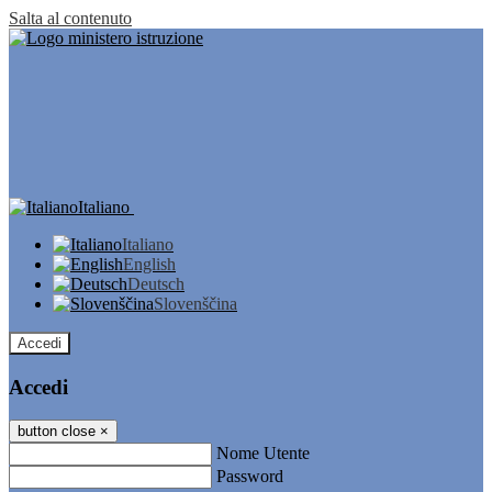
Salta al contenuto
Italiano
Italiano
English
Deutsch
Slovenščina
Accedi
Accedi
button close
×
Nome Utente
Password