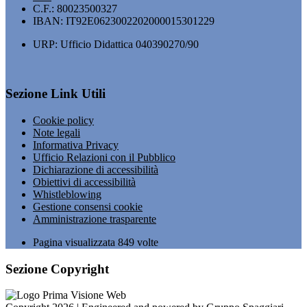
C.F.: 80023500327
IBAN: IT92E0623002202000015301229
URP: Ufficio Didattica 040390270/90
Sezione Link Utili
Cookie policy
Note legali
Informativa Privacy
Ufficio Relazioni con il Pubblico
Dichiarazione di accessibilità
Obiettivi di accessibilità
Whistleblowing
Gestione consensi cookie
Amministrazione trasparente
Pagina visualizzata
849
volte
Sezione Copyright