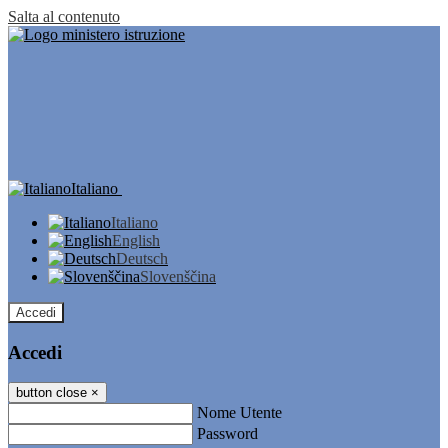
Salta al contenuto
Italiano
Italiano
English
Deutsch
Slovenščina
Accedi
Accedi
button close
×
Nome Utente
Password