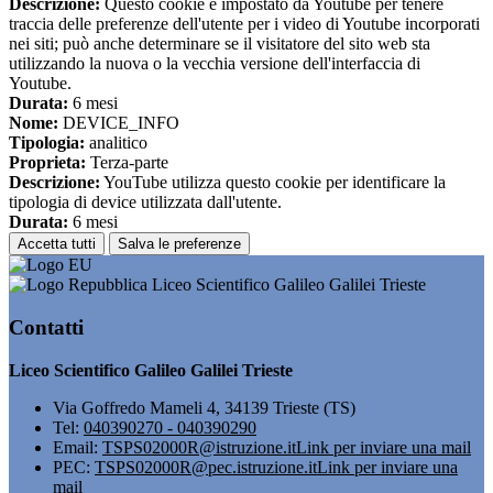
Descrizione:
Questo cookie è impostato da Youtube per tenere
traccia delle preferenze dell'utente per i video di Youtube incorporati
nei siti; può anche determinare se il visitatore del sito web sta
utilizzando la nuova o la vecchia versione dell'interfaccia di
Youtube.
Durata:
6 mesi
Nome:
DEVICE_INFO
Tipologia:
analitico
Proprieta:
Terza-parte
Descrizione:
YouTube utilizza questo cookie per identificare la
tipologia di device utilizzata dall'utente.
Durata:
6 mesi
Accetta tutti
Salva le preferenze
Liceo Scientifico Galileo Galilei Trieste
Contatti
Liceo Scientifico Galileo Galilei Trieste
Via Goffredo Mameli 4, 34139 Trieste (TS)
Tel:
040390270 - 040390290
Email:
TSPS02000R@istruzione.it
Link per inviare una mail
PEC:
TSPS02000R@pec.istruzione.it
Link per inviare una
mail