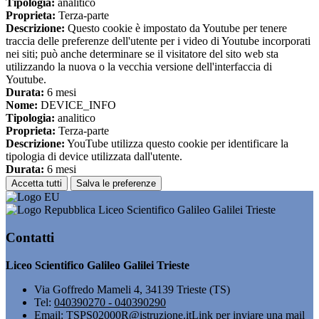
Tipologia:
analitico
Proprieta:
Terza-parte
Descrizione:
Questo cookie è impostato da Youtube per tenere
traccia delle preferenze dell'utente per i video di Youtube incorporati
nei siti; può anche determinare se il visitatore del sito web sta
utilizzando la nuova o la vecchia versione dell'interfaccia di
Youtube.
Durata:
6 mesi
Nome:
DEVICE_INFO
Tipologia:
analitico
Proprieta:
Terza-parte
Descrizione:
YouTube utilizza questo cookie per identificare la
tipologia di device utilizzata dall'utente.
Durata:
6 mesi
Accetta tutti
Salva le preferenze
Liceo Scientifico Galileo Galilei Trieste
Contatti
Liceo Scientifico Galileo Galilei Trieste
Via Goffredo Mameli 4, 34139 Trieste (TS)
Tel:
040390270 - 040390290
Email:
TSPS02000R@istruzione.it
Link per inviare una mail