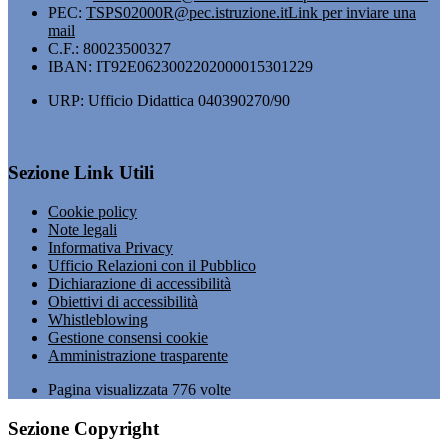
PEC:
TSPS02000R@pec.istruzione.it
Link per inviare una
mail
C.F.: 80023500327
IBAN: IT92E0623002202000015301229
URP: Ufficio Didattica 040390270/90
Sezione Link Utili
Cookie policy
Note legali
Informativa Privacy
Ufficio Relazioni con il Pubblico
Dichiarazione di accessibilità
Obiettivi di accessibilità
Whistleblowing
Gestione consensi cookie
Amministrazione trasparente
Pagina visualizzata
776
volte
Sezione Copyright