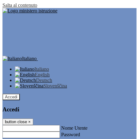
Salta al contenuto
Italiano
Italiano
English
Deutsch
Slovenščina
Accedi
Accedi
button close
×
Nome Utente
Password