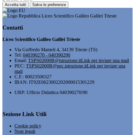
Accetta tutti
Salva le preferenze
Liceo Scientifico Galileo Galilei Trieste
Contatti
Liceo Scientifico Galileo Galilei Trieste
Via Goffredo Mameli 4, 34139 Trieste (TS)
Tel:
040390270 - 040390290
Email:
TSPS02000R@istruzione.it
Link per inviare una mail
PEC:
TSPS02000R@pec.istruzione.it
Link per inviare una
mail
C.F.: 80023500327
IBAN: IT92E0623002202000015301229
URP: Ufficio Didattica 040390270/90
Sezione Link Utili
Cookie policy
Note legali