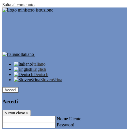
Salta al contenuto
Italiano
Italiano
English
Deutsch
Slovenščina
Accedi
Accedi
button close
×
Nome Utente
Password