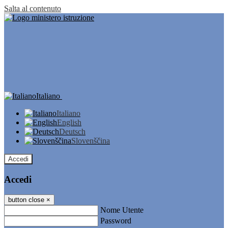
Salta al contenuto
Italiano
Italiano
English
Deutsch
Slovenščina
Accedi
Accedi
button close
×
Nome Utente
Password