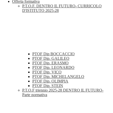
Offerta formativa
P.T.O.F. DENTRO IL FUTURO- CURRICOLO
D'ISTITUTO 2025-28
PTOF Dip BOCCACCIO
PTOF Dip. GALILEO
PTOF Dip. ERASMO
PTOF Dip. LEONARDO
PTOF Dip. VICO
PTOF Dip. MICHELANGELO
PTOF Dip. OLIMPIA
PTOF Dip. STEIN
P.T.O.F triennio 2025-28 DENTRO IL FUTURO-
Parte normativa