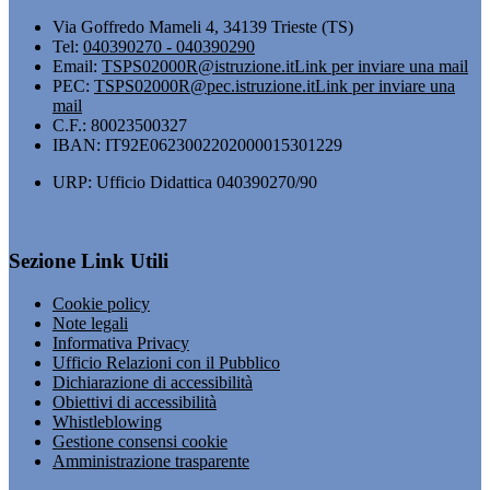
Via Goffredo Mameli 4, 34139 Trieste (TS)
Tel:
040390270 - 040390290
Email:
TSPS02000R@istruzione.it
Link per inviare una mail
PEC:
TSPS02000R@pec.istruzione.it
Link per inviare una
mail
C.F.: 80023500327
IBAN: IT92E0623002202000015301229
URP: Ufficio Didattica 040390270/90
Sezione Link Utili
Cookie policy
Note legali
Informativa Privacy
Ufficio Relazioni con il Pubblico
Dichiarazione di accessibilità
Obiettivi di accessibilità
Whistleblowing
Gestione consensi cookie
Amministrazione trasparente