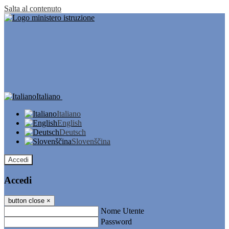
Salta al contenuto
Italiano
Italiano
English
Deutsch
Slovenščina
Accedi
Accedi
button close
×
Nome Utente
Password