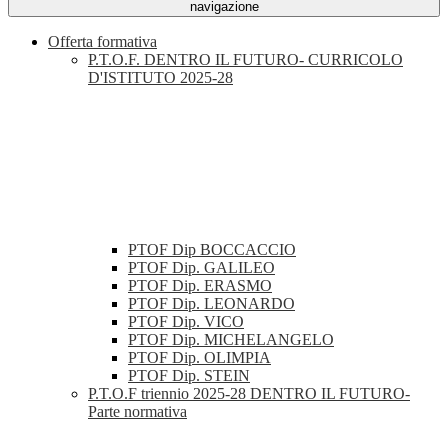
navigazione
Offerta formativa
P.T.O.F. DENTRO IL FUTURO- CURRICOLO
D'ISTITUTO 2025-28
PTOF Dip BOCCACCIO
PTOF Dip. GALILEO
PTOF Dip. ERASMO
PTOF Dip. LEONARDO
PTOF Dip. VICO
PTOF Dip. MICHELANGELO
PTOF Dip. OLIMPIA
PTOF Dip. STEIN
P.T.O.F triennio 2025-28 DENTRO IL FUTURO-
Parte normativa