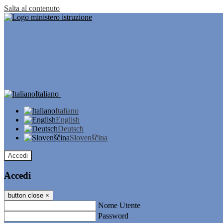
Salta al contenuto
Italiano
Italiano
English
Deutsch
Slovenščina
Accedi
Accedi
button close
×
Nome Utente
Password