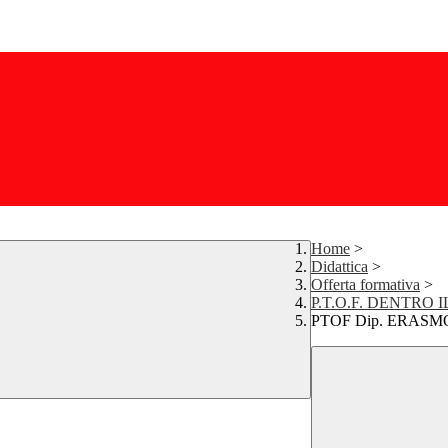
Home
>
Didattica
>
Offerta formativa
>
P.T.O.F. DENTRO 
PTOF Dip. ERASM