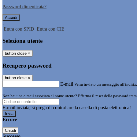
Password dimenticata?
-
Entra con SPID
Entra con CIE
Seleziona utente
button close
×
Recupero password
button close
×
E-mail
Verrà inviato un messaggio all'indirizz
Non hai una e-mail associata al nome utente? Effettua il reset della password tram
E-mail inviata, si prega di controllare la casella di posta elettronica!
Errore
Chiudi
Successo