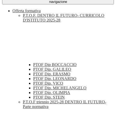
navigazione
Offerta formativa
P.T.O.F. DENTRO IL FUTURO- CURRICOLO
D'ISTITUTO 2025-28
PTOF Dip BOCCACCIO
PTOF Dip. GALILEO
PTOF Dip. ERASMO
PTOF Dip. LEONARDO
PTOF Dip. VICO
PTOF Dip. MICHELANGELO
PTOF Dip. OLIMPIA
PTOF Dip. STEIN
P.T.O.F triennio 2025-28 DENTRO IL FUTURO-
Parte normativa