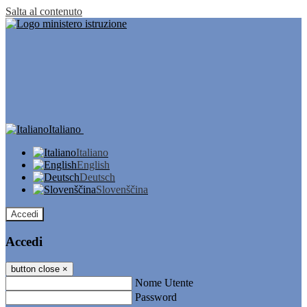
Salta al contenuto
Italiano
Italiano
English
Deutsch
Slovenščina
Accedi
Accedi
button close
×
Nome Utente
Password