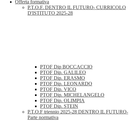
Offerta formativa
P.T.O.F. DENTRO IL FUTURO- CURRICOLO
D'ISTITUTO 2025-28
PTOF Dip BOCCACCIO
PTOF Dip. GALILEO
PTOF Dip. ERASMO
PTOF Dip. LEONARDO
PTOF Dip. VICO
PTOF Dip. MICHELANGELO
PTOF Dip. OLIMPIA
PTOF Dip. STEIN
P.T.O.F triennio 2025-28 DENTRO IL FUTURO-
Parte normativa