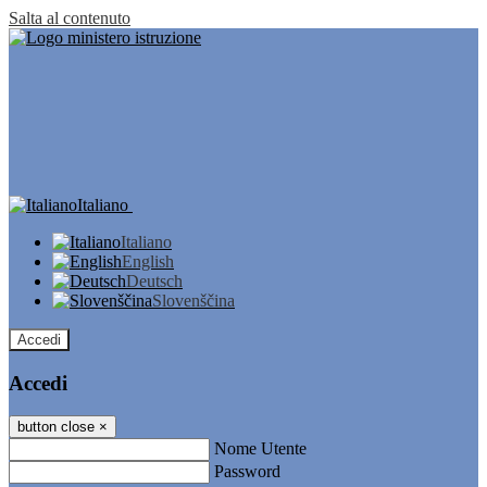
Salta al contenuto
Italiano
Italiano
English
Deutsch
Slovenščina
Accedi
Accedi
button close
×
Nome Utente
Password