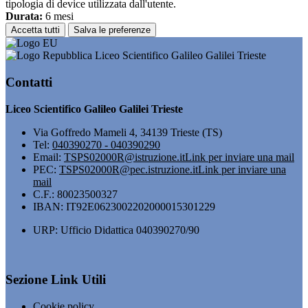
tipologia di device utilizzata dall'utente.
Durata:
6 mesi
Accetta tutti
Salva le preferenze
Liceo Scientifico Galileo Galilei Trieste
Contatti
Liceo Scientifico Galileo Galilei Trieste
Via Goffredo Mameli 4, 34139 Trieste (TS)
Tel:
040390270 - 040390290
Email:
TSPS02000R@istruzione.it
Link per inviare una mail
PEC:
TSPS02000R@pec.istruzione.it
Link per inviare una
mail
C.F.: 80023500327
IBAN: IT92E0623002202000015301229
URP: Ufficio Didattica 040390270/90
Sezione Link Utili
Cookie policy