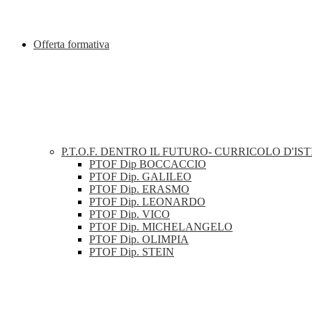
Offerta formativa
P.T.O.F. DENTRO IL FUTURO- CURRICOLO D'IST
PTOF Dip BOCCACCIO
PTOF Dip. GALILEO
PTOF Dip. ERASMO
PTOF Dip. LEONARDO
PTOF Dip. VICO
PTOF Dip. MICHELANGELO
PTOF Dip. OLIMPIA
PTOF Dip. STEIN