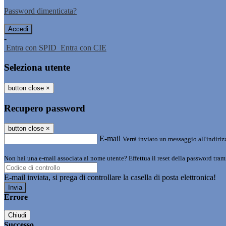
Password dimenticata?
-
Entra con SPID
Entra con CIE
Seleziona utente
button close
×
Recupero password
button close
×
E-mail
Verrà inviato un messaggio all'indirizz
Non hai una e-mail associata al nome utente? Effettua il reset della password tram
E-mail inviata, si prega di controllare la casella di posta elettronica!
Errore
Chiudi
Successo