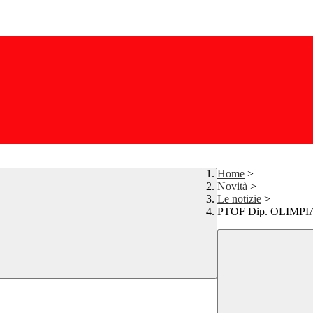
Home
>
Novità
>
Le notizie
>
PTOF Dip. OLIMPIA- 