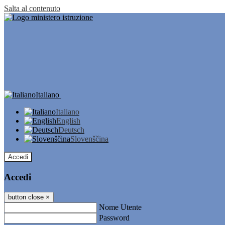
Salta al contenuto
Italiano
Italiano
English
Deutsch
Slovenščina
Accedi
Accedi
button close
×
Nome Utente
Password