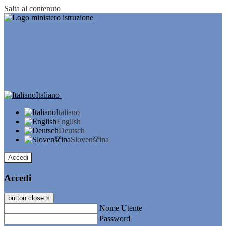
Salta al contenuto
Italiano
Italiano
English
Deutsch
Slovenščina
Accedi
Accedi
button close
×
Nome Utente
Password