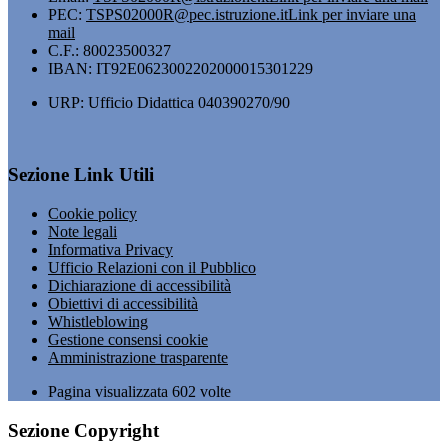
PEC:
TSPS02000R@pec.istruzione.it
Link per inviare una
mail
C.F.: 80023500327
IBAN: IT92E0623002202000015301229
URP: Ufficio Didattica 040390270/90
Sezione Link Utili
Cookie policy
Note legali
Informativa Privacy
Ufficio Relazioni con il Pubblico
Dichiarazione di accessibilità
Obiettivi di accessibilità
Whistleblowing
Gestione consensi cookie
Amministrazione trasparente
Pagina visualizzata
602
volte
Sezione Copyright