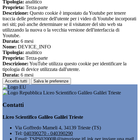
Tipologia:
analitico
Proprieta:
Terza-parte
Descrizione:
Questo cookie è impostato da Youtube per tenere
traccia delle preferenze dell'utente per i video di Youtube incorporati
nei siti; può anche determinare se il visitatore del sito web sta
utilizzando la nuova o la vecchia versione dell'interfaccia di
Youtube.
Durata:
6 mesi
Nome:
DEVICE_INFO
Tipologia:
analitico
Proprieta:
Terza-parte
Descrizione:
YouTube utilizza questo cookie per identificare la
tipologia di device utilizzata dall'utente.
Durata:
6 mesi
Accetta tutti
Salva le preferenze
Liceo Scientifico Galileo Galilei Trieste
Contatti
Liceo Scientifico Galileo Galilei Trieste
Via Goffredo Mameli 4, 34139 Trieste (TS)
Tel:
040390270 - 040390290
Email:
TSPS02000R@istruzione.it
Link per inviare una mail