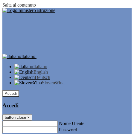
Salta al contenuto
Italiano
Italiano
English
Deutsch
Slovenščina
Accedi
Accedi
button close
×
Nome Utente
Password