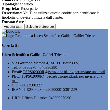
Tipologia:
analitico
Proprieta:
Terza-parte
Descrizione:
YouTube utilizza questo cookie per identificare la
tipologia di device utilizzata dall'utente.
Durata:
6 mesi
Accetta tutti
Salva le preferenze
Liceo Scientifico Galileo Galilei Trieste
Contatti
Liceo Scientifico Galileo Galilei Trieste
Via Goffredo Mameli 4, 34139 Trieste (TS)
Tel:
040390270 - 040390290
Email:
TSPS02000R@istruzione.it
Link per inviare una mail
PEC:
TSPS02000R@pec.istruzione.it
Link per inviare una
mail
C.F.: 80023500327
IBAN: IT92E0623002202000015301229
URP: Ufficio Didattica 040390270/90