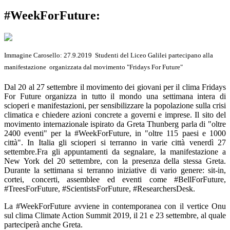
#WeekForFuture:
Immagine Carosello: 27.9.2019 Studenti del Liceo Galilei partecipano alla
manifestazione organizzata dal movimento "Fridays For Future"
Dal 20 al 27 settembre il movimento dei giovani per il clima Fridays
For Future organizza in tutto il mondo una settimana intera di
scioperi e manifestazioni, per sensibilizzare la popolazione sulla crisi
climatica e chiedere azioni concrete a governi e imprese. Il sito del
movimento internazionale ispirato da Greta Thunberg parla di "oltre
2400 eventi" per la #WeekForFuture, in "oltre 115 paesi e 1000
città". In Italia gli scioperi si terranno in varie città venerdì 27
settembre.Fra gli appuntamenti da segnalare, la manifestazione a
New York del 20 settembre, con la presenza della stessa Greta.
Durante la settimana si terranno iniziative di vario genere: sit-in,
cortei, concerti, assemblee ed eventi come #BellForFuture,
#TreesForFuture, #ScientistsForFuture, #ResearchersDesk.
La #WeekForFuture avviene in contemporanea con il vertice Onu
sul clima Climate Action Summit 2019, il 21 e 23 settembre, al quale
parteciperà anche Greta.