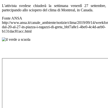
L'attivista svedese chiuderà la settimana venerdì 27 settembre,
partecipando allo sciopero del clima di Montreal, in Canada.
Fonte ANSA
http://www.ansa.it/canale_ambiente/notizie/clima/2019/09/14/weekfor
dal-20-al-27-in-piazza-i-ragazzi-di-greta_bbf7a8e1-4be0-4c4d-aeb0-
b131dac81acc.html