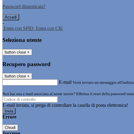
Password dimenticata?
-
Entra con SPID
Entra con CIE
Seleziona utente
button close
×
Recupero password
button close
×
E-mail
Verrà inviato un messaggio all'indirizz
Non hai una e-mail associata al nome utente? Effettua il reset della password tram
E-mail inviata, si prega di controllare la casella di posta elettronica!
Errore
Chiudi
Successo