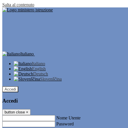
Salta al contenuto
Italiano
Italiano
English
Deutsch
Slovenščina
Accedi
Accedi
button close
×
Nome Utente
Password