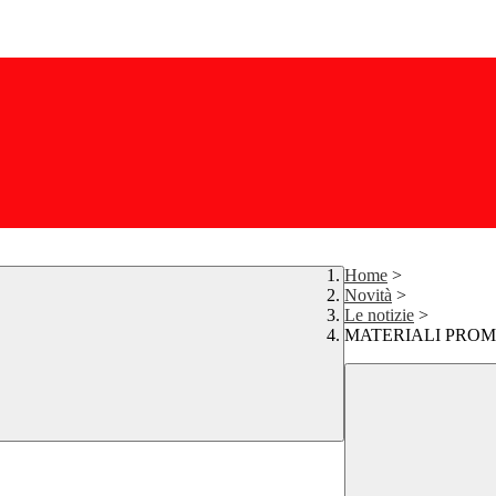
Home
>
Novità
>
Le notizie
>
MATERIALI PROM