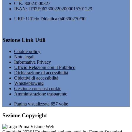
C.F.: 80023500327
IBAN: IT92E0623002202000015301229
URP: Ufficio Didattica 040390270/90
Sezione Link Utili
Cookie policy
Note legali
Informativa Privacy
Ufficio Relazioni con il Pubblico
Dichiarazione di accessibilità
Obiettivi di accessibilità
Whistleblowing
Gestione consensi cookie
Amministrazione trasparente
Pagina visualizzata
657
volte
Sezione Copyright
Copyright 2026 | Engineered and powered by Gruppo Spaggiari