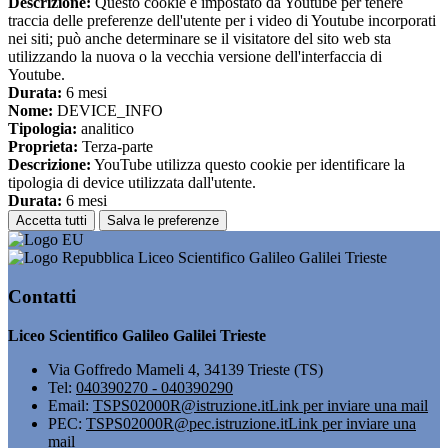
Descrizione:
Questo cookie è impostato da Youtube per tenere
traccia delle preferenze dell'utente per i video di Youtube incorporati
nei siti; può anche determinare se il visitatore del sito web sta
utilizzando la nuova o la vecchia versione dell'interfaccia di
Youtube.
Durata:
6 mesi
Nome:
DEVICE_INFO
Tipologia:
analitico
Proprieta:
Terza-parte
Descrizione:
YouTube utilizza questo cookie per identificare la
tipologia di device utilizzata dall'utente.
Durata:
6 mesi
Accetta tutti
Salva le preferenze
Liceo Scientifico Galileo Galilei Trieste
Contatti
Liceo Scientifico Galileo Galilei Trieste
Via Goffredo Mameli 4, 34139 Trieste (TS)
Tel:
040390270 - 040390290
Email:
TSPS02000R@istruzione.it
Link per inviare una mail
PEC:
TSPS02000R@pec.istruzione.it
Link per inviare una
mail