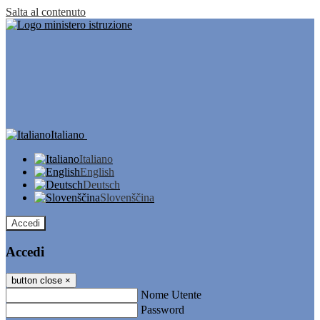
Salta al contenuto
Italiano
Italiano
English
Deutsch
Slovenščina
Accedi
Accedi
button close
×
Nome Utente
Password