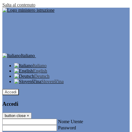
Salta al contenuto
Italiano
Italiano
English
Deutsch
Slovenščina
Accedi
Accedi
button close
×
Nome Utente
Password