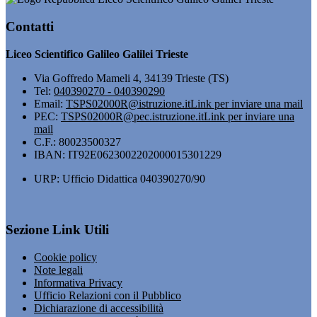
Contatti
Liceo Scientifico Galileo Galilei Trieste
Via Goffredo Mameli 4, 34139 Trieste (TS)
Tel:
040390270 - 040390290
Email:
TSPS02000R@istruzione.it
Link per inviare una mail
PEC:
TSPS02000R@pec.istruzione.it
Link per inviare una
mail
C.F.: 80023500327
IBAN: IT92E0623002202000015301229
URP: Ufficio Didattica 040390270/90
Sezione Link Utili
Cookie policy
Note legali
Informativa Privacy
Ufficio Relazioni con il Pubblico
Dichiarazione di accessibilità