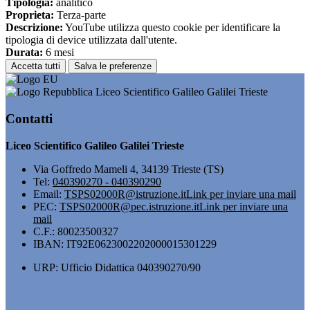
Tipologia:
analitico
Proprieta:
Terza-parte
Descrizione:
YouTube utilizza questo cookie per identificare la
tipologia di device utilizzata dall'utente.
Durata:
6 mesi
Accetta tutti
Salva le preferenze
Liceo Scientifico Galileo Galilei Trieste
Contatti
Liceo Scientifico Galileo Galilei Trieste
Via Goffredo Mameli 4, 34139 Trieste (TS)
Tel:
040390270 - 040390290
Email:
TSPS02000R@istruzione.it
Link per inviare una mail
PEC:
TSPS02000R@pec.istruzione.it
Link per inviare una
mail
C.F.: 80023500327
IBAN: IT92E0623002202000015301229
URP: Ufficio Didattica 040390270/90