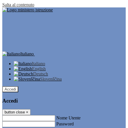
Salta al contenuto
Italiano
Italiano
English
Deutsch
Slovenščina
Accedi
Accedi
button close
×
Nome Utente
Password