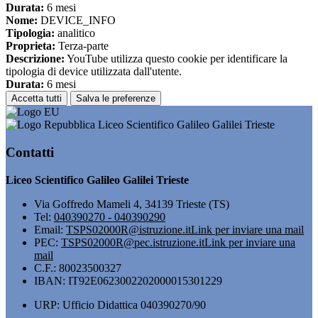
Durata:
6 mesi
Nome:
DEVICE_INFO
Tipologia:
analitico
Proprieta:
Terza-parte
Descrizione:
YouTube utilizza questo cookie per identificare la
tipologia di device utilizzata dall'utente.
Durata:
6 mesi
Accetta tutti
Salva le preferenze
Liceo Scientifico Galileo Galilei Trieste
Contatti
Liceo Scientifico Galileo Galilei Trieste
Via Goffredo Mameli 4, 34139 Trieste (TS)
Tel:
040390270 - 040390290
Email:
TSPS02000R@istruzione.it
Link per inviare una mail
PEC:
TSPS02000R@pec.istruzione.it
Link per inviare una
mail
C.F.: 80023500327
IBAN: IT92E0623002202000015301229
URP: Ufficio Didattica 040390270/90