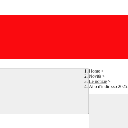
Home
>
Novità
>
Le notizie
>
Atto d'indirizzo 202