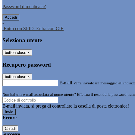
Password dimenticata?
-
Entra con SPID
Entra con CIE
Seleziona utente
button close
×
Recupero password
button close
×
E-mail
Verrà inviato un messaggio all'indirizz
Non hai una e-mail associata al nome utente? Effettua il reset della password tram
E-mail inviata, si prega di controllare la casella di posta elettronica!
Errore
Chiudi
Successo