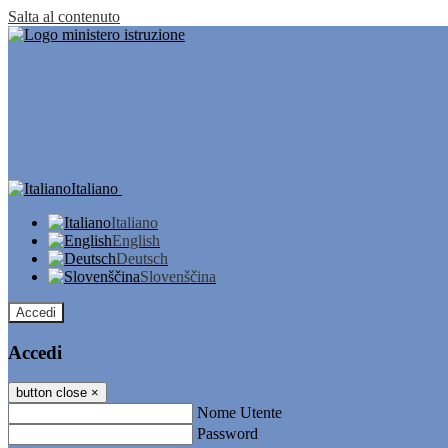
Salta al contenuto
Italiano
Italiano
English
Deutsch
Slovenščina
Accedi
Accedi
button close
×
Nome Utente
Password