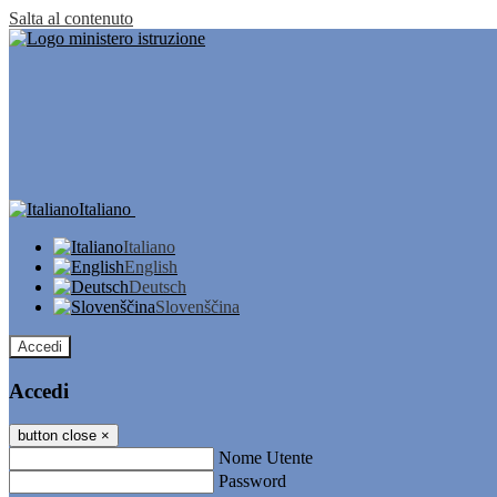
Salta al contenuto
Italiano
Italiano
English
Deutsch
Slovenščina
Accedi
Accedi
button close
×
Nome Utente
Password