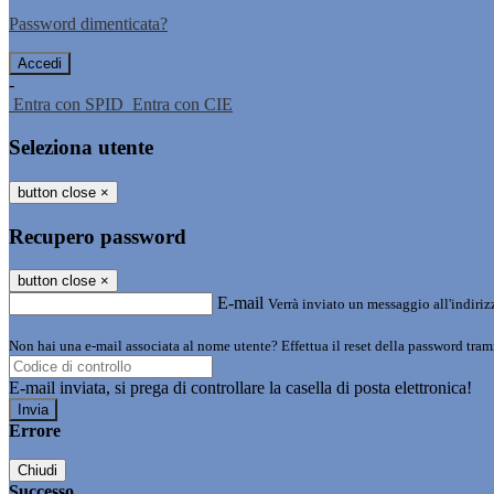
Password dimenticata?
-
Entra con SPID
Entra con CIE
Seleziona utente
button close
×
Recupero password
button close
×
E-mail
Verrà inviato un messaggio all'indirizz
Non hai una e-mail associata al nome utente? Effettua il reset della password tram
E-mail inviata, si prega di controllare la casella di posta elettronica!
Errore
Chiudi
Successo