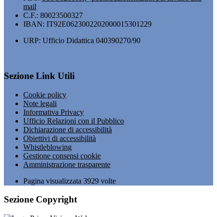
mail
C.F.: 80023500327
IBAN: IT92E0623002202000015301229
URP: Ufficio Didattica 040390270/90
Sezione Link Utili
Cookie policy
Note legali
Informativa Privacy
Ufficio Relazioni con il Pubblico
Dichiarazione di accessibilità
Obiettivi di accessibilità
Whistleblowing
Gestione consensi cookie
Amministrazione trasparente
Pagina visualizzata
3929
volte
Sezione Copyright