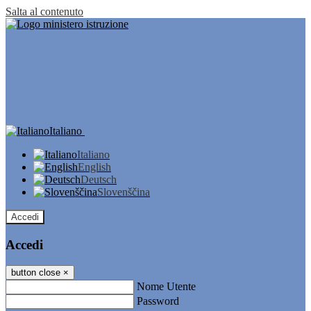
Salta al contenuto
Italiano
Italiano
English
Deutsch
Slovenščina
Accedi
Accedi
button close
×
Nome Utente
Password