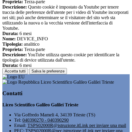
Proprieta:
Terza-parte
Descrizione:
Questo cookie è impostato da Youtube per tenere
traccia delle preferenze dell'utente per i video di Youtube incorporati
nei siti; può anche determinare se il visitatore del sito web sta
utilizzando la nuova o la vecchia versione dell'interfaccia di
Youtube.
Durata:
6 mesi
Nome:
DEVICE_INFO
Tipologia:
analitico
Proprieta:
Terza-parte
Descrizione:
YouTube utilizza questo cookie per identificare la
tipologia di device utilizzata dall'utente.
Durata:
6 mesi
Accetta tutti
Salva le preferenze
Liceo Scientifico Galileo Galilei Trieste
Contatti
Liceo Scientifico Galileo Galilei Trieste
Via Goffredo Mameli 4, 34139 Trieste (TS)
Tel:
040390270 - 040390290
Email:
TSPS02000R@istruzione.it
Link per inviare una mail
PEC:
TSPS02000R@pec.istruzione.it
Link per inviare una