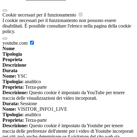
Cookie necessari per il funzionamento
I cookie necessari per il funzionamento non possono essere
disabilitati. È possibile consultare l'elenco nella pagina della cookie
policy.
youtube.com
Nome
Tipologia
Proprieta
Descrizione
Durata
Nome:
YSC
Tipologia:
analitico
Proprieta:
Terza-parte
Descrizione:
Questo cookie è impostato da YouTube per tenere
traccia delle visualizzazioni dei video incorporati.
Durata:
Sessione
Nome:
VISITOR_INFO1_LIVE
Tipologia:
analitico
Proprieta:
Terza-parte
Descrizione:
Questo cookie è impostato da Youtube per tenere
traccia delle preferenze dell'utente per i video di Youtube incorporati
nei siti; può anche determinare se il visitatore del sito web sta