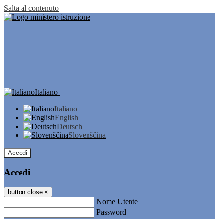
Salta al contenuto
Italiano
Italiano
English
Deutsch
Slovenščina
Accedi
Accedi
button close
×
Nome Utente
Password