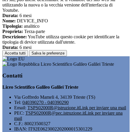
utilizzando la nuova o la vecchia versione dell'interfaccia di
Youtube.
Durata:
6 mesi
Nome:
DEVICE_INFO
Tipologia:
analitico
Proprieta:
Terza-parte
Descrizione:
YouTube utilizza questo cookie per identificare la
tipologia di device utilizzata dall'utente.
Durata:
6 mesi
Accetta tutti
Salva le preferenze
Liceo Scientifico Galileo Galilei Trieste
Contatti
Liceo Scientifico Galileo Galilei Trieste
Via Goffredo Mameli 4, 34139 Trieste (TS)
Tel:
040390270 - 040390290
Email:
TSPS02000R@istruzione.it
Link per inviare una mail
PEC:
TSPS02000R@pec.istruzione.it
Link per inviare una
mail
C.F.: 80023500327
IBAN: IT92E0623002202000015301229